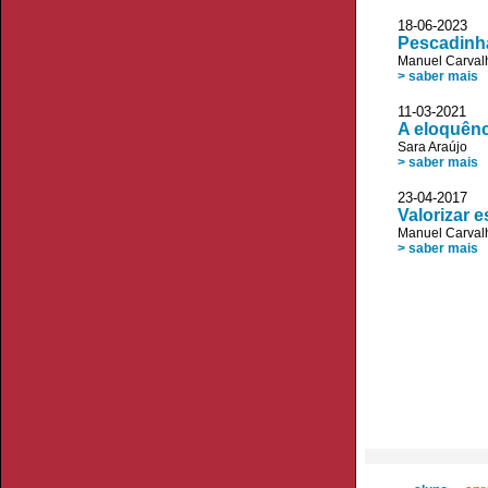
18-06-2023 
Pescadinh
Manuel Carvalh
> saber mais
11-03-2021 J
A eloquênc
Sara Araújo
> saber mais
23-04-2017 
Valorizar e
Manuel Carvalh
> saber mais