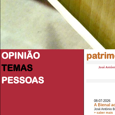
OPINIÃO
patrim
TEMAS
José Antóni
PESSOAS
08-07-2026
A Bienal a
José António B
> saber mais