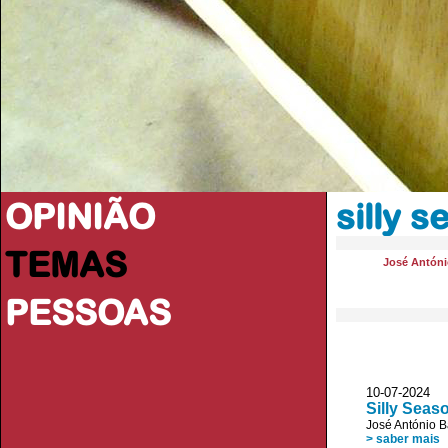
OPINIÃO
silly 
TEMAS
José Antóni
PESSOAS
10-07-2024
Silly Seas
José António B
> saber mais