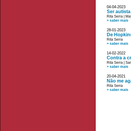
04-04-2023 
Ser autist
Rita Serra
|
Ma
> saber mais
28-01-2023
De Hopkins
Rita Serra
> saber mais
14-02-2022 
Contra a c
Rita Serra
|
Sa
> saber mais
20-04-2021 
Não me aga
Rita Serra
> saber mais