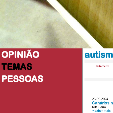
OPINIÃO
autis
TEMAS
Rita Serra
PESSOAS
26-09-2024
Canários n
Rita Serra
> saber mais