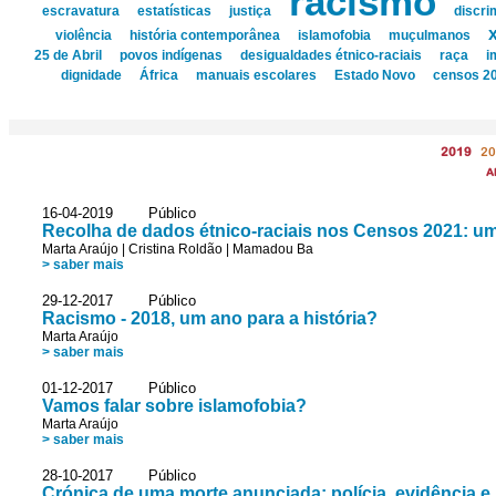
racismo
escravatura
estatísticas
justiça
discri
violência
história contemporânea
islamofobia
muçulmanos
25 de Abril
povos indígenas
desigualdades étnico-raciais
raça
i
dignidade
África
manuais escolares
Estado Novo
censos 2
2019
20
A
16-04-2019 Público
Recolha de dados étnico-raciais nos Censos 2021: um
Marta Araújo
|
Cristina Roldão
|
Mamadou Ba
> saber mais
29-12-2017 Público
Racismo - 2018, um ano para a história?
Marta Araújo
> saber mais
01-12-2017 Público
Vamos falar sobre islamofobia?
Marta Araújo
> saber mais
28-10-2017 Público
Crónica de uma morte anunciada: polícia, evidência e