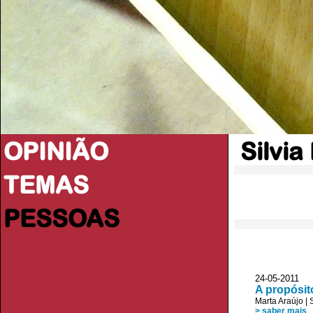
OPINIÃO
Silvi
TEMAS
PESSOAS
24-05-2011 A
A propósit
Marta Araújo
|
> saber mais