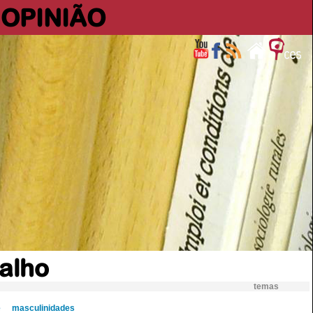
OPINIÃO
alho
temas
e
masculinidades