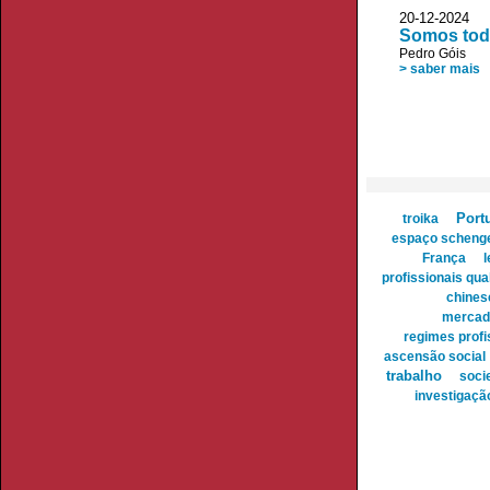
20-12-2024
Somos todo
Pedro Góis
> saber mais
Port
troika
espaço scheng
França
l
profissionais qua
chines
mercado
regimes profi
ascensão social
trabalho
soci
investigaçã