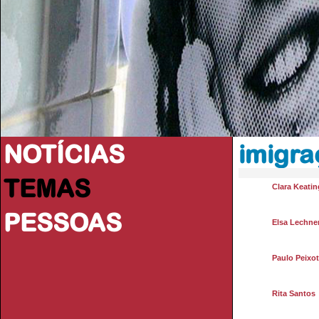
NOTÍCIAS
imigra
TEMAS
Clara Keatin
PESSOAS
Elsa Lechne
Paulo Peixo
Rita Santos