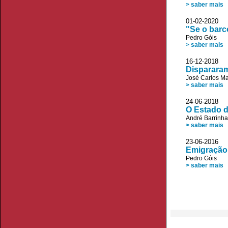
> saber mais
01-02-2020
"Se o barc
Pedro Góis
> saber mais
16-12-2018
Dispararam
José Carlos M
> saber mais
24-06-201
O Estado d
André Barrinha
> saber mais
23-06-2016
Emigração 
Pedro Góis
> saber mais