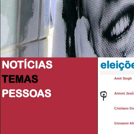
NOTÍCIAS
eleiçõ
TEMAS
Amit Singh
PESSOAS
Antoni Jesú
Cristiano Gi
Giovanni All