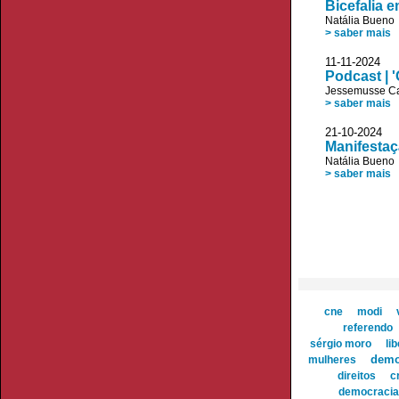
Bicefalia 
Natália Bueno
> saber mais
11-11-2024
Podcast | 
Jessemusse C
> saber mais
21-10-202
Manifestaç
Natália Bueno
> saber mais
cne
modi
referendo
sérgio moro
li
demo
mulheres
direitos
c
democracia 