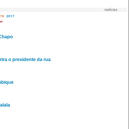
notícias
19
2017
an
 Chapo
tra o presidente da rua
mbique
alala