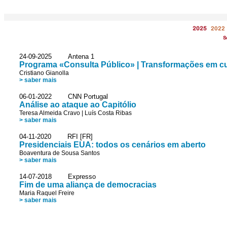
2025
2022
S
24-09-2025 Antena 1
Programa «Consulta Público» | Transformações em c
Cristiano Gianolla
> saber mais
06-01-2022 CNN Portugal
Análise ao ataque ao Capitólio
Teresa Almeida Cravo
|
Luís Costa Ribas
> saber mais
04-11-2020 RFI [FR]
Presidenciais EUA: todos os cenários em aberto
Boaventura de Sousa Santos
> saber mais
14-07-2018 Expresso
Fim de uma aliança de democracias
Maria Raquel Freire
> saber mais