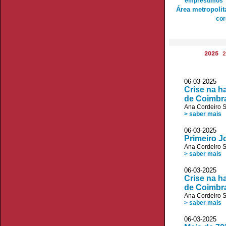
empréstimos
Área metropolit
cor
2025
2
06-03-2025
Crise na h
de Coimbr
Ana Cordeiro 
> saber mais
06-03-202
Primeiro J
Ana Cordeiro 
> saber mais
06-03-2025
Crise na h
de Coimbr
Ana Cordeiro 
> saber mais
06-03-2025