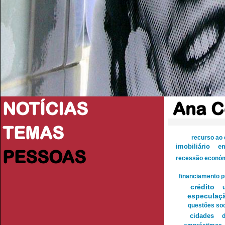
NOTÍCIAS
Ana C
TEMAS
recurso ao 
imobiliário
en
PESSOAS
recessão econó
financiamento p
crédito
especulaç
questões soc
cidades
d