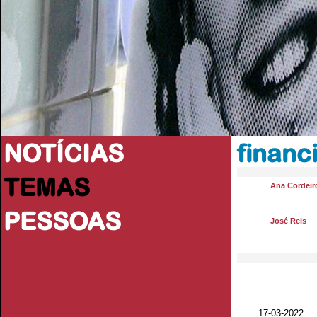
NOTÍCIAS
financ
TEMAS
Ana Cordeir
PESSOAS
José Reis
17-03-2022 