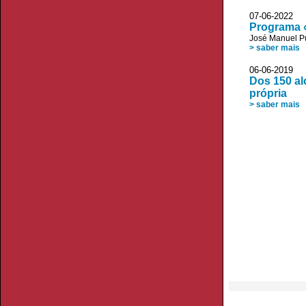
07-06-2022
Programa «
José Manuel P
> saber mais
06-06-2019 V
Dos 150 al
própria
> saber mais