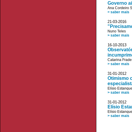
Governo ai
Ana Cordeiro 
> saber mais
21-03-2016
"Precisamo
Nuno Teles
> saber mais
16-10-2013 
Observatór
incumprim
Catarina Frade
> saber mais
31-01-2012 
Otimismo c
especialis
Elísio Estanqu
> saber mais
31-01-2012
Elísio Est
Elísio Estanqu
> saber mais