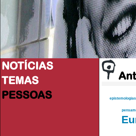
NOTÍCIAS
Ant
TEMAS
PESSOAS
epistemologias
pensame
Eu