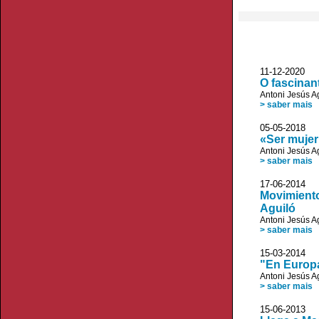
11-12-2020 
O fascinan
Antoni Jesús A
> saber mais
05-05-2018 D
«Ser mujer
Antoni Jesús A
> saber mais
17-06-2014 Ox
Movimiento
Aguiló
Antoni Jesús A
> saber mais
15-03-2014 
"En Europa
Antoni Jesús A
> saber mais
15-06-2013 