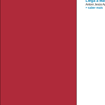
Llega a Ma
Antoni Jesús A
> saber mais