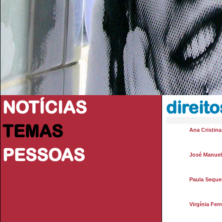
NOTÍCIAS
direito
TEMAS
Ana Cristin
PESSOAS
José Manue
Paula Seque
Virgínia Ferr