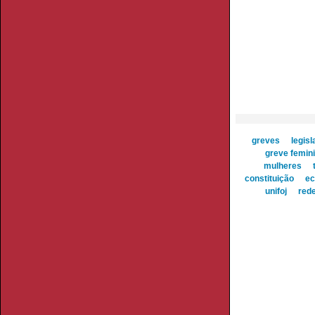
greves
legis
greve femini
mulheres
constituição
ec
unifoj
rede