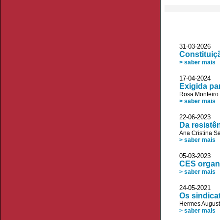
31-03-2026
Constituiç
> saber mais
17-04-2024 
Exigida pa
Rosa Monteiro
> saber mais
22-06-2023
Da resistê
Ana Cristina S
> saber mais
05-03-2023 
CES organi
> saber mais
24-05-202
Os sindica
Hermes August
> saber mais