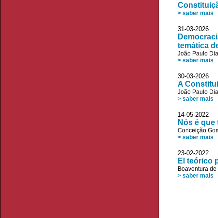
Constituiç
> saber mais
31-03-2026 
Democracia
temática d
João Paulo Di
> saber mais
30-03-2026 
A Constitui
João Paulo Di
> saber mais
14-05-2022
Nós é que 
Conceição Go
> saber mais
23-02-2022 
El teórico
Boaventura de
> saber mais