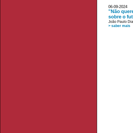
06-09-2024
"Não quere
sobre o fu
João Paulo Di
> saber mais