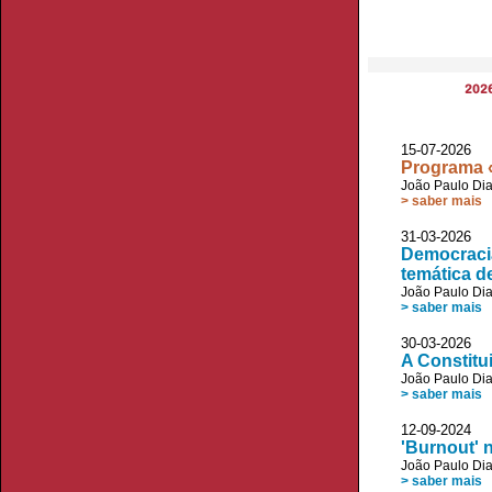
202
15-07-2026
Programa «
João Paulo Di
> saber mais
31-03-2026 
Democracia
temática d
João Paulo Di
> saber mais
30-03-2026 
A Constitui
João Paulo Di
> saber mais
12-09-2024 
'Burnout' n
João Paulo Di
> saber mais