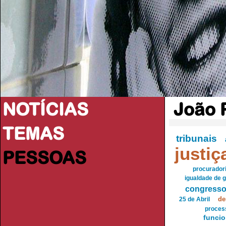
NOTÍCIAS
João 
TEMAS
tribunais
justiç
PESSOAS
procuradori
igualdade de 
congresso 
de
25 de Abril
proces
funcio