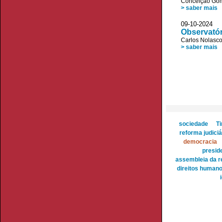
Conceição Go
> saber mais
09-10-2024 
Observatór
Carlos Nolasc
> saber mais
sociedade
T
reforma judiciá
democracia
presid
assembleia da r
direitos human