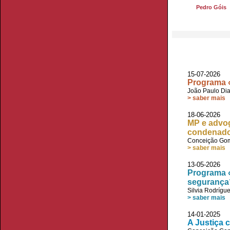
Pedro Góis
15-07-2026
Programa «
João Paulo Di
> saber mais
18-06-2026
MP e advog
condenado
Conceição Go
> saber mais
13-05-2026
Programa «
segurança
Silvia Rodrígu
> saber mais
14-01-2025 
A Justiça 