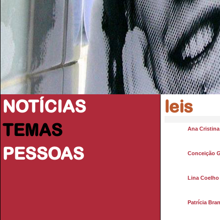
NOTÍCIAS
leis
TEMAS
Ana Cristin
PESSOAS
Conceição 
Lina Coelho
Patrícia Bra