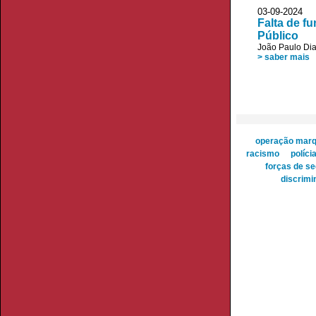
03-09-202
Falta de f
Público
João Paulo Di
> saber mais
operação mar
racismo
políci
forças de s
discrimi