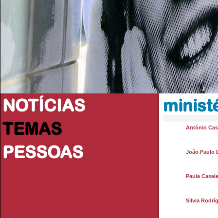
NOTÍCIAS
minist
TEMAS
António Casi
PESSOAS
João Paulo 
Paula Casale
Silvia Rodr