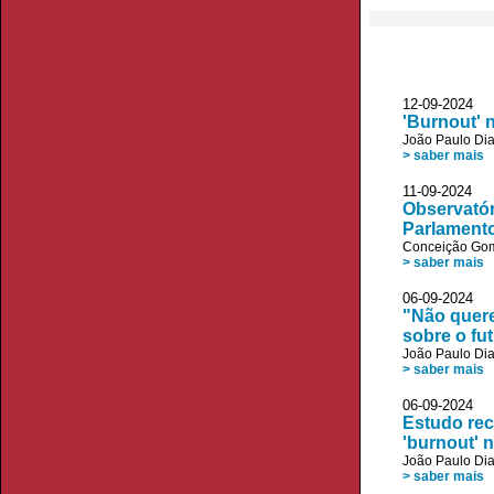
12-09-2024 
'Burnout' n
João Paulo Di
> saber mais
11-09-2024
Observatór
Parlament
Conceição Go
> saber mais
06-09-2024
"Não quere
sobre o fu
João Paulo Di
> saber mais
06-09-2024 V
Estudo re
'burnout' 
João Paulo Di
> saber mais