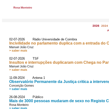
Rosa Monteiro
2026
2024
J
02-07-2026 Rádio Universidade de Coimbra
Incivilidade no parlamento duplica com a entrada do
Manuel João Cruz
> saber mais
02-07-2026 TSF
Insultos e interrupções duplicaram com Chega no Pa
Manuel João Cruz
> saber mais
11-09-2024 Antena 1
Observatório Permanente da Justiça critica a interv
Conceição Gomes
> saber mais
26-08-2024 Público
Mais de 3000 pessoas mudaram de sexo no Registo Ci
Rosa Monteiro
> saber mais