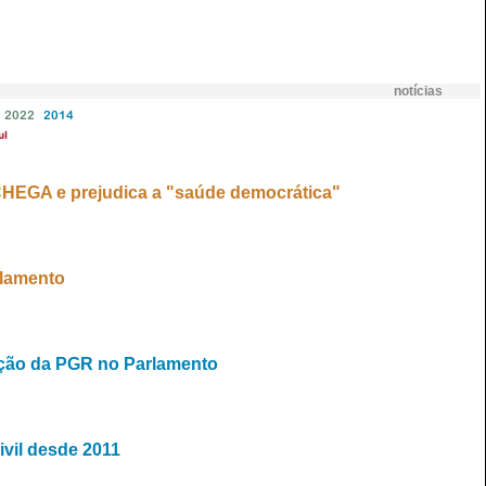
notícias
2022
2014
ul
 CHEGA e prejudica a "saúde democrática"
rlamento
enção da PGR no Parlamento
vil desde 2011