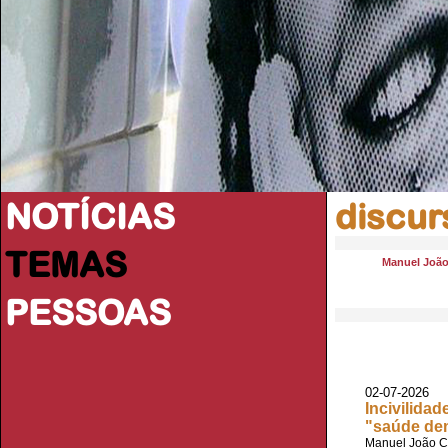
NOTÍCIAS
discur
TEMAS
Manuel João
PESSOAS
02-07-2026 
Incivilida
"saúde de
Manuel João C