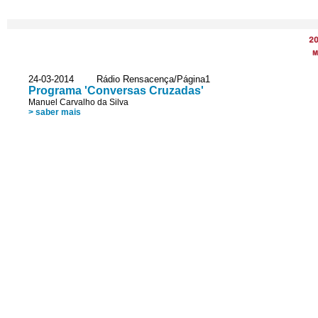
2
M
24-03-2014 Rádio Rensacença/Página1
Programa 'Conversas Cruzadas'
Manuel Carvalho da Silva
> saber mais