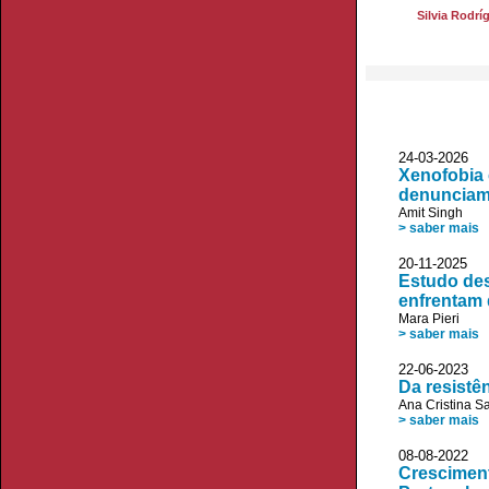
Silvia Rodr
24-03-2026 A
Xenofobia 
denunciam
Amit Singh
> saber mais
20-11-2025 V
Estudo des
enfrentam 
Mara Pieri
> saber mais
22-06-2023
Da resistê
Ana Cristina S
> saber mais
08-08-2022
Cresciment