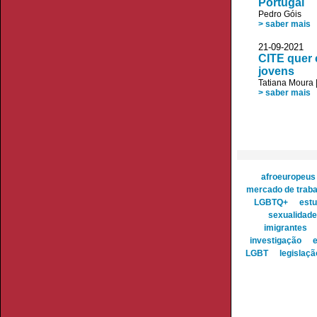
Portugal
Pedro Góis
> saber mais
21-09-2021
CITE quer 
jovens
Tatiana Moura
> saber mais
afroeuropeus
mercado de traba
LGBTQ+
est
sexualidade
imigrantes
investigação
LGBT
legislaçã