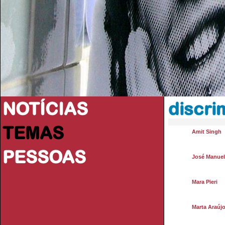
NOTÍCIAS
discri
TEMAS
Amit Singh
PESSOAS
José Manue
Mara Pieri
Marta Araúj