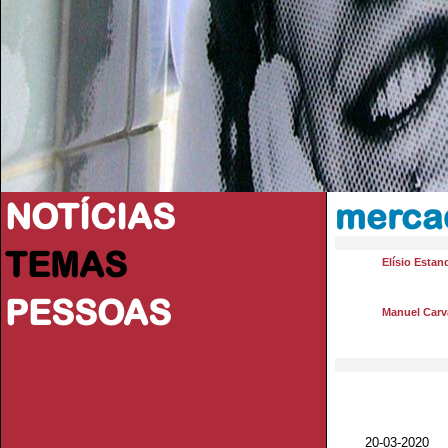
NOTÍCIAS
mercad
TEMAS
Elísio Estan
PESSOAS
Manuel Carva
20-03-2020 