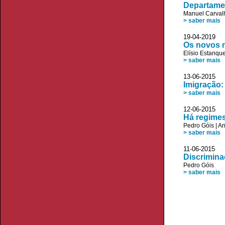
Departame
Manuel Carvalh
> saber mais
19-04-2019
Os novos 
Elísio Estanqu
> saber mais
13-06-2015
Imigração:
> saber mais
12-06-2015
Há regimes
Pedro Góis
|
An
> saber mais
11-06-2015
Discrimina
Pedro Góis
> saber mais