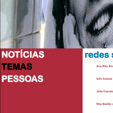
NOTÍCIAS
redes 
TEMAS
Ana Rita Alv
PESSOAS
Inês Amaral
Júlia Garrai
Rita Basílio