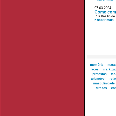
07-03-2024
Como comba
Rita Basílio d
> saber mais
memória
mascu
laços
mark zu
protestos
fac
telemóvel
rela
masculinidade 
direitos
co