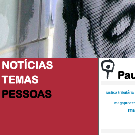
NOTÍCIAS
Pau
TEMAS
PESSOAS
justiça tributária
megaproce
ma