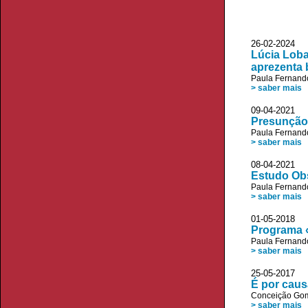
26-02-2024 
Lúcia Loba
aprezenta 
Paula Fernand
> saber mais
09-04-2021 
Presunção 
Paula Fernand
> saber mais
08-04-202
Estudo Obs
Paula Fernand
> saber mais
01-05-201
Programa «
Paula Fernand
> saber mais
25-05-2017
É por caus
Conceição Go
> saber mais