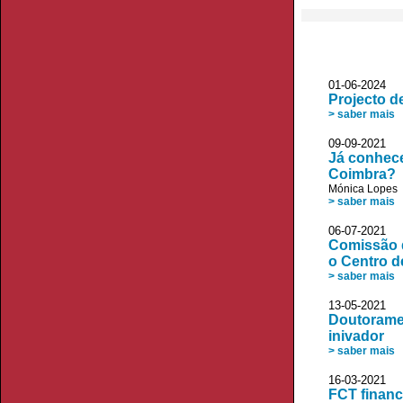
01-06-2024
Projecto d
> saber mais
09-09-2021 
Já conhece
Coimbra?
Mónica Lopes
> saber mais
06-07-2021 
Comissão d
o Centro d
> saber mais
13-05-2021 
Doutoramen
inivador
> saber mais
16-03-2021 V
FCT financ