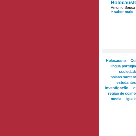
Holocaust
António Sousa 
> saber mais
Holocausto
Co
língua portugu
sociedad
bolsas santan
estudantes
investigação
e
região de coimb
media
igual