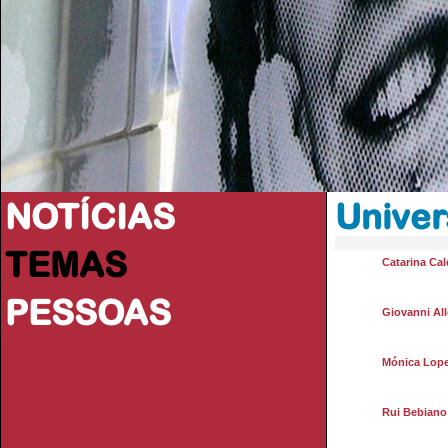
NOTÍCIAS
Univer
TEMAS
Catarina Cal
PESSOAS
Giovanni All
Mónica Lop
Rui Bebiano