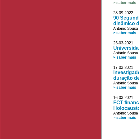
> saber mais
28-09-2022
90 Segundo
dinâmico d
António Sousa 
> saber mais
25-03-2021
Universida
António Sousa 
> saber mais
17-03-2021 
Investigad
duração d
António Sousa 
> saber mais
16-03-2021 V
FCT financ
Holocaust
António Sousa 
> saber mais