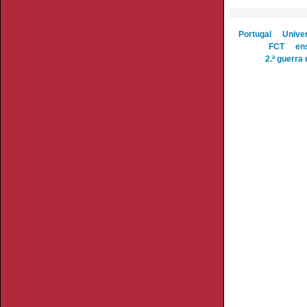
Portugal
Unive
FCT
en
2.ª guerra