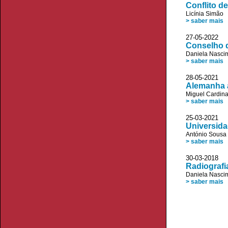
Conflito 
Licínia Simão
> saber mais
27-05-202
Conselho 
Daniela Nasci
> saber mais
28-05-202
Alemanha 
Miguel Cardin
> saber mais
25-03-2021
Universida
António Sousa 
> saber mais
30-03-2018
Radiografi
Daniela Nasci
> saber mais