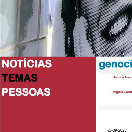
NOTÍCIAS
genocí
TEMAS
Daniela Nas
PESSOAS
Miguel Card
26-09-202