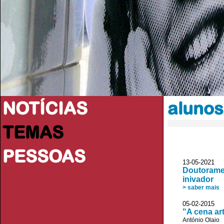
NOTÍCIAS
alunos
TEMAS
PESSOAS
13-05-2021 
Doutoramen
inivador
> saber mais
05-02-2015
"A cena ar
António Olaio