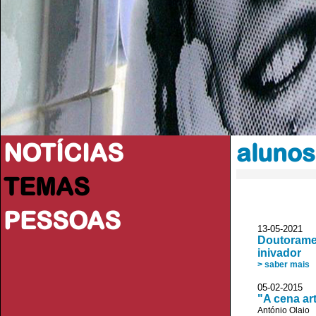
NOTÍCIAS
alunos
TEMAS
PESSOAS
13-05-2021 
Doutoramen
inivador
> saber mais
05-02-2015
"A cena ar
António Olaio