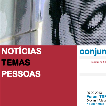
NOTÍCIAS
conjun
TEMAS
Giovanni All
PESSOAS
26-09-201
Fórum TSF 
Giovanni Allegr
> saber mais