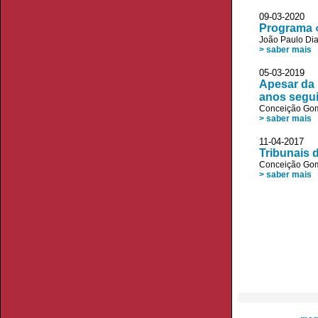
09-03-202
Programa «
João Paulo Di
> saber mais
05-03-2019
Apesar da 
anos segu
Conceição Go
> saber mais
11-04-2017
Tribunais 
Conceição Go
> saber mais