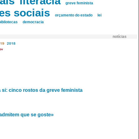
ais
literacia
greve feminista
es sociais
orçamento do estado
lei
bibliotecas
democracia
notícias
19
2018
ov
 si: cinco rostos da greve feminista
 admitem que se goste»