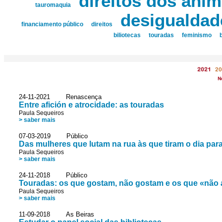
direitos dos anim
tauromaquia
desigualdad
financiamento público
direitos
biliotecas
touradas
feminismo
2021
20
N
24-11-2021 Renascença
Entre afición e atrocidade: as touradas
Paula Sequeiros
> saber mais
07-03-2019 Público
Das mulheres que lutam na rua às que tiram o dia para
Paula Sequeiros
> saber mais
24-11-2018 Público
Touradas: os que gostam, não gostam e os que «não
Paula Sequeiros
> saber mais
11-09-2018 As Beiras