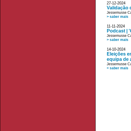
27-12-2024
Validação 
Jessemusse C
> saber mais
11-11-2024
Podcast | 
Jessemusse C
> saber mais
14-10-2024
Eleições e
equipa de a
Jessemusse C
> saber mais