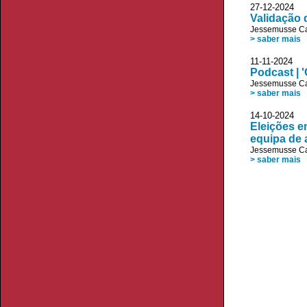
27-12-2024
Validação 
Jessemusse C
> saber mais
11-11-2024
Podcast | 
Jessemusse C
> saber mais
14-10-2024
Eleições e
equipa de a
Jessemusse C
> saber mais