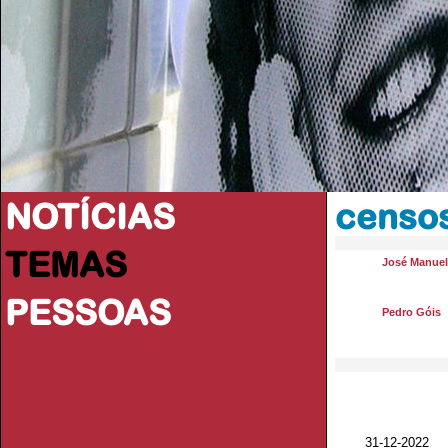
NOTÍCIAS
censo
TEMAS
José Manue
PESSOAS
Pedro Góis
31-12-2022