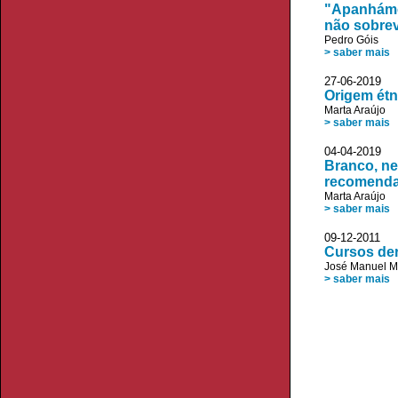
"Apanhámo
não sobrev
Pedro Góis
> saber mais
27-06-2019 D
Origem étn
Marta Araújo
> saber mais
04-04-2019
Branco, ne
recomenda
Marta Araújo
> saber mais
09-12-2011 J
Cursos de
José Manuel 
> saber mais