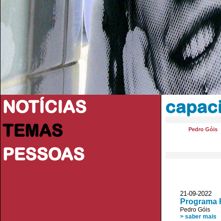
NOTÍCIAS
capac
TEMAS
Pedro Góis
PESSOAS
21-09-202
Programa F
Pedro Góis
> saber mais