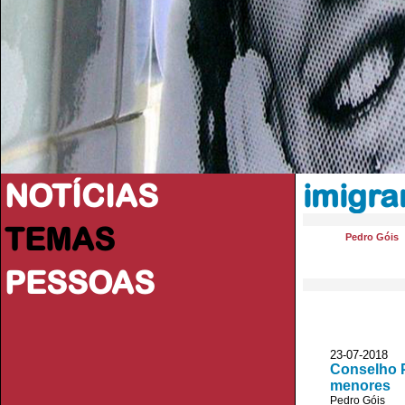
NOTÍCIAS
imigra
TEMAS
Pedro Góis
PESSOAS
23-07-201
Conselho P
menores
Pedro Góis