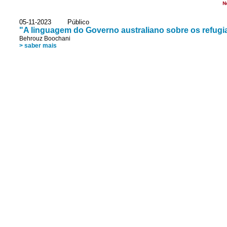
N
05-11-2023 Público
"A linguagem do Governo australiano sobre os refug
Behrouz Boochani
> saber mais