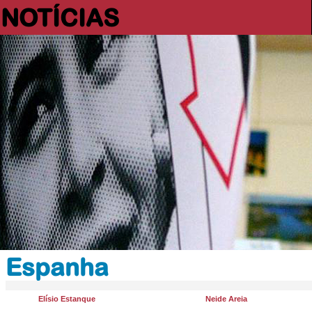
NOTÍCIAS
Espanha
Elísio Estanque
Neide Areia