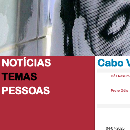
NOTÍCIAS
Cabo 
TEMAS
Inês Nascim
PESSOAS
Pedro Góis
04-07-2025 V