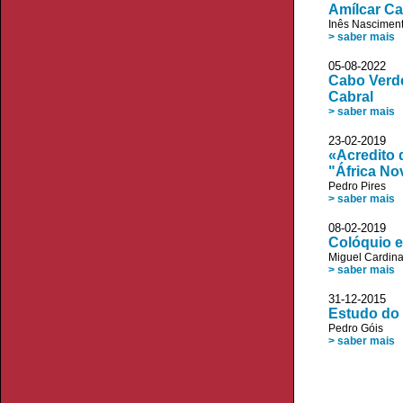
Amílcar Ca
Inês Nascimen
> saber mais
05-08-2022 
Cabo Verde
Cabral
> saber mais
23-02-2019 A
«Acredito 
"África No
Pedro Pires
> saber mais
08-02-2019 P
Colóquio e
Miguel Cardin
> saber mais
31-12-2015
Estudo do 
Pedro Góis
> saber mais