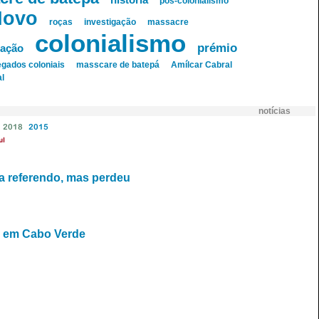
história
pós-colonialismo
Novo
roças
investigação
massacre
colonialismo
prémio
tação
egados coloniais
masscare de batepá
Amílcar Cabral
l
notícias
2018
2015
ul
a referendo, mas perdeu
so em Cabo Verde