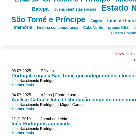
pós-memória
Estado 
Batepá
jovens cientistas sociais
São Tomé e Príncipe
lutas de liber
Angola
memória
história contemporânea
Cabo Verde
prémio CES
l
Guerra Colonia
2025
2019
J
06-07-2025 Público
Portugal exigiu a São Tomé que independência fosse 
Inês Nascimento Rodrigues
> saber mais
04-07-2025 Vários | Fonte: Lusa
Amílcar Cabral e luta de libertação longe do consen
Inês Nascimento Rodrigues
|
Miguel Cardina
> saber mais
21-11-2019 Jornal de Leiria
Inês Rodrigues agraciada
Inês Nascimento Rodrigues
> saber mais