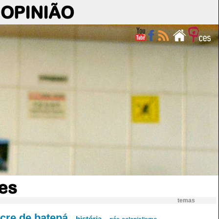
OPINIÃO
es
temas
cre de batepá