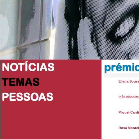
NOTÍCIAS
prémi
TEMAS
Eliana Sous
PESSOAS
Inês Nascim
Miguel Card
Rosa Montei