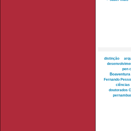
distinção
arqu
desenvolvimen
pen 
Boaventura
Fernando Pesso
ciências 
doutorados 
pernambu