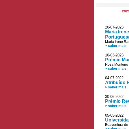
202
20-07-2023 P
Maria Iren
Portuguesa
Maria Irene R
> saber mais
10-03-2023 V
Prémio Mar
Rosa Monteiro
> saber mais
04-07-2022 
Atribuído 
> saber mais
30-06-2022
Prémio Rev
> saber mais
05-05-2022
Universida
Boaventura de
> saber mais