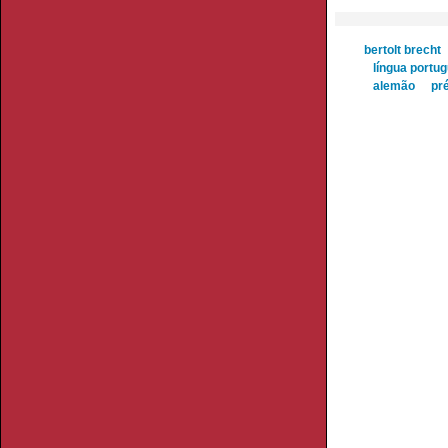
bertolt brecht
língua portu
alemão
pr