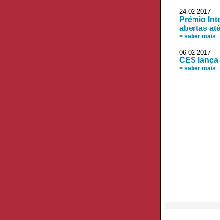
24-02-2017 
Prémio Int
abertas até
> saber mais
06-02-2017
CES lança 
> saber mais