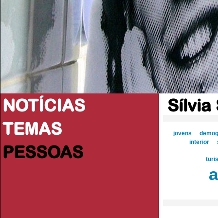
NOTÍCIAS
Sílvia
TEMAS
jovens
demog
interior
PESSOAS
turi
a